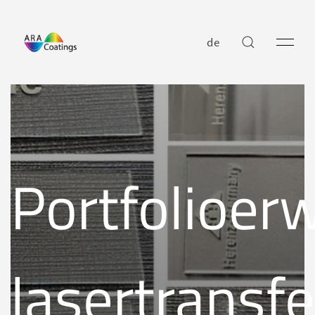
de
Portfolioer
lasertransfe