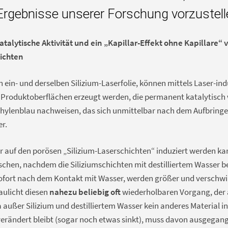
rgebnisse unserer Forschung vorzustell
atalytische Aktivität und ein „Kapillar-Effekt ohne Kapillare“ 
hichten
ein- und derselben Silizium-Laserfolie, können mittels Laser-in
 Produktoberflächen erzeugt werden, die permanent katalytisch 
Methylenblau nachweisen, das sich unmittelbar nach dem Aufbringe
er.
der auf den porösen „Silizium-Laserschichten“ induziert werden ka
schen, nachdem die Siliziumschichten mit destilliertem Wasser b
ofort nach dem Kontakt mit Wasser, werden größer und verschwi
aulicht diesen
nahezu beliebig oft
wiederholbaren Vorgang, der a
 außer Silizium und destilliertem Wasser kein anderes Material inv
ändert bleibt (sogar noch etwas sinkt), muss davon ausgegang