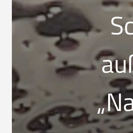
Sc
au
„Na