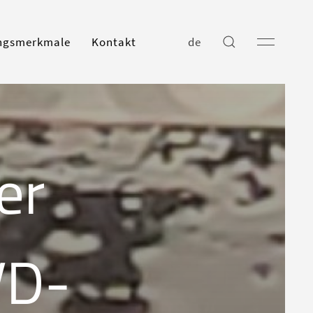
ungsmerkmale
Kontakt
de
er
VD-