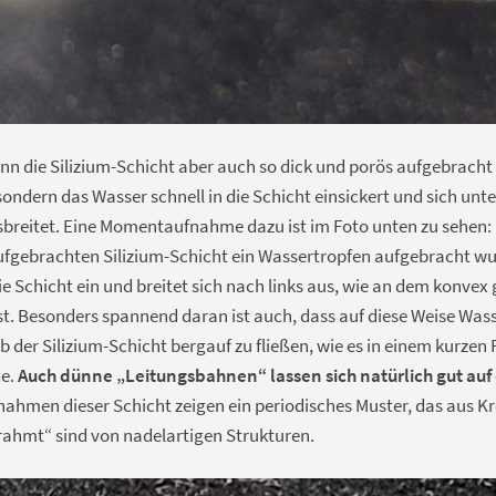
n die Silizium-Schicht aber auch so dick und porös aufgebracht
ondern das Wasser schnell in die Schicht einsickert und sich unte
usbreitet. Eine Momentaufnahme dazu ist im Foto unten zu sehen
fgebrachten Silizium-Schicht ein Wassertropfen aufgebracht wurd
 die Schicht ein und breitet sich nach links aus, wie an dem konve
st. Besonders spannend daran ist auch, dass auf diese Weise Was
 der Silizium-Schicht bergauf zu fließen, wie es in einem kurzen
de.
Auch dünne „Leitungsbahnen“ lassen sich natürlich gut auf
nahmen dieser Schicht zeigen ein periodisches Muster, das aus Kr
rahmt“ sind von nadelartigen Strukturen.