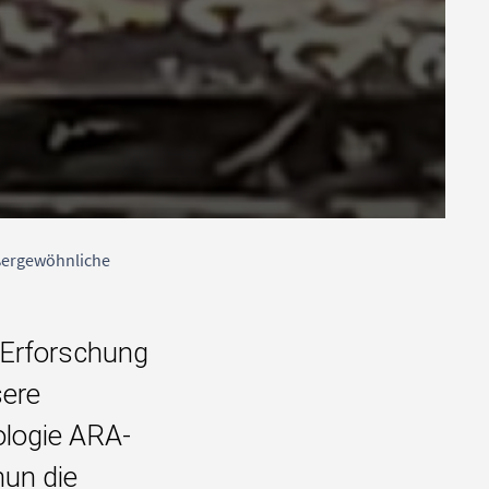
ßergewöhnliche
r Erforschung
sere
ologie ARA-
nun die