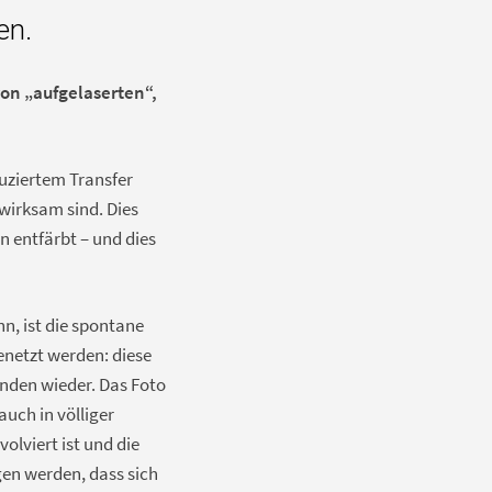
en.
von „aufgelaserten“,
duziertem Transfer
wirksam sind. Dies
n entfärbt – und dies
nn, ist die spontane
enetzt werden: diese
nden wieder. Das Foto
uch in völliger
olviert ist und die
en werden, dass sich