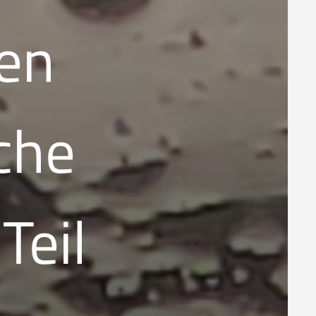
gen
che
Teil