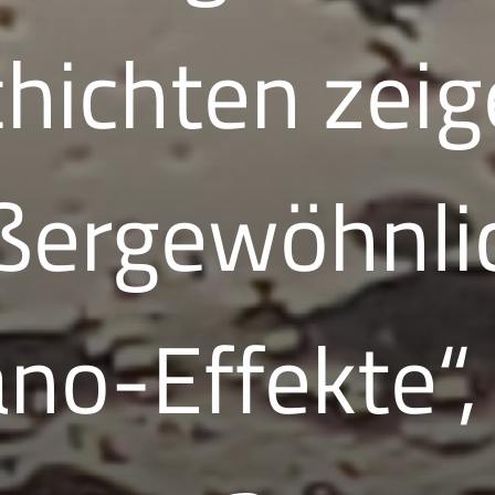
hichten zei
ßergewöhnli
no-Effekte“, 