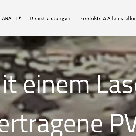
ARA-LT®
Dienstleistungen
Produkte & Alleinstell
it einem Las
ertragene P